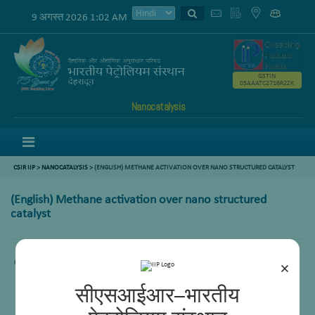
9 अगस्त 2026 1:02 AM
GSTIN
05AAATC2716R2ZK
Nanocatalysis
Menu
CSIR IIP
>
NANOCATALYSIS
> (ENGLISH) METHANE ACTIVATION OVER NANO STRUCTURED CATALYST
(English) Methane activation over nano structured
catalyst
Content not available.
×
सीएसआईआर–भारतीय