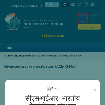
9 August 2026 8:26 PM
GSTIN
05AAATC2716R2ZK
Skill Development
Menu
CSIR IIP
>
SKILL DEVELOPMENT
> ADVANCED CRACKING EVALUATION (ACE-R) FCC
Advanced cracking evaluation (ACE-R) FCC
×
सीएसआईआर–भारतीय