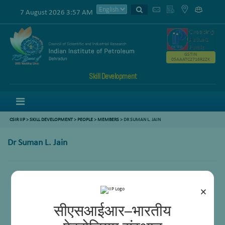
7 August 2026 3:57 AM
GSTIN
05AAATC2716R2ZK
Skill Development
Menu
CSIR IIP
>
SKILL DEVELOPMENT
>
PEOPLE
>
MEMBERS
> DR SUMAN L. JAIN
Dr Suman L. Jain
×
सीएसआईआर–भारतीय