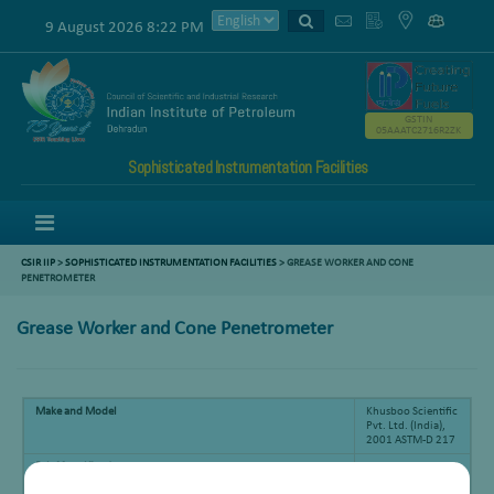
9 August 2026 8:22 PM
GSTIN
05AAATC2716R2ZK
Sophisticated Instrumentation Facilities
Menu
CSIR IIP
>
SOPHISTICATED INSTRUMENTATION FACILITIES
> GREASE WORKER AND CONE
PENETROMETER
Grease Worker and Cone Penetrometer
Make and Model
Khusboo Scientific
Pvt. Ltd. (India),
2001 ASTM-D 217
Brief Specifications
Grease worker and
cone