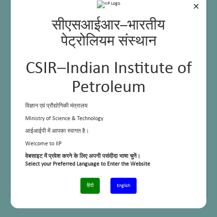
Penetrometer,
×
ASTM D 217
सीएसआईआर–भारतीय
पेट्रोलियम संस्थान
CSIR–Indian Institute of
Petroleum
विज्ञान एवं प्रौद्योगिकी मंत्रालय
Ministry of Science & Technology
आईआईपी में आपका स्वागत है।
Welcome to IIP
Applications
Evaluation of
lubricating grease
वेबसाइट में प्रवेश करने के लिए अपनी पसंदीदा भाषा चुनें।
Select your Preferred Language to Enter the Website
Sample requirements (quantity, nature, pre-treatment etc.
Grease sample: 1.5
and any other specific requirements
kg
(60 double strokes
हिंदी
English
and 1,00,000
double strokes)