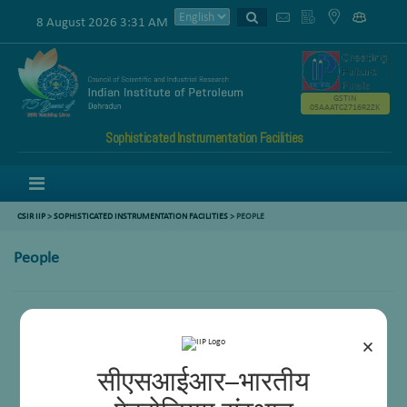
8 August 2026 3:31 AM
GSTIN
05AAATC2716R2ZK
Sophisticated Instrumentation Facilities
Menu
CSIR IIP
>
SOPHISTICATED INSTRUMENTATION FACILITIES
> PEOPLE
People
Chairman
Members
×
सीएसआईआर–भारतीय