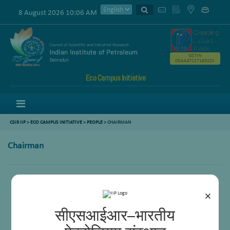
8 August 2026 10:06 AM
GSTIN
05AAATC2716R2ZK
Eco Campus Initiative
Menu
CSIR IIP
>
ECO CAMPUS INITIATIVE
>
PEOPLE
> CHAIRMAN
Chairman
Dr.Anjan Ray, Director, CSIR-IIP
×
सीएसआईआर–भारतीय