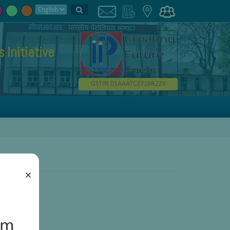
Initiative
GSTIN 05AAATC2716R2ZK
×
um