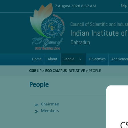
7 August 2026 8:37 AM
Skip
Home
About
People
Objectives
Achiveme
CSIR IIP
>
ECO CAMPUS INITIATIVE
> PEOPLE
People
Chairman
Members
C