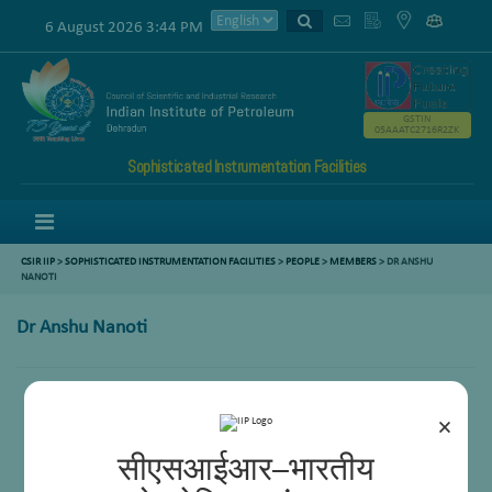
6 August 2026 3:44 PM
GSTIN
05AAATC2716R2ZK
Sophisticated Instrumentation Facilities
Menu
CSIR IIP
>
SOPHISTICATED INSTRUMENTATION FACILITIES
>
PEOPLE
>
MEMBERS
> DR ANSHU
NANOTI
Dr Anshu Nanoti
×
सीएसआईआर–भारतीय