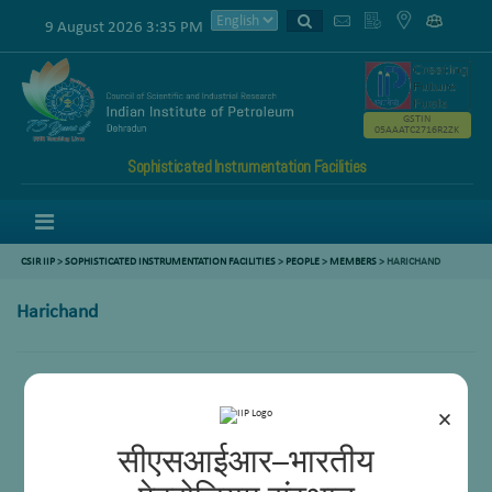
9 August 2026 3:35 PM
GSTIN
05AAATC2716R2ZK
Sophisticated Instrumentation Facilities
Menu
CSIR IIP
>
SOPHISTICATED INSTRUMENTATION FACILITIES
>
PEOPLE
>
MEMBERS
> HARICHAND
Harichand
×
सीएसआईआर–भारतीय