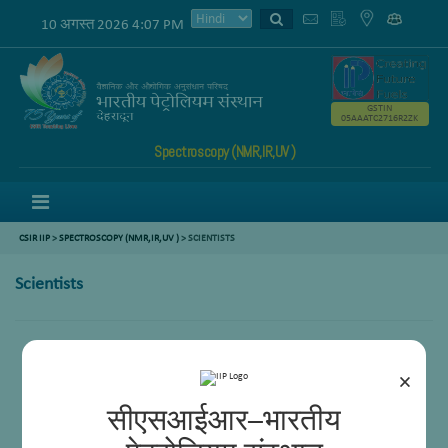
10 अगस्त 2026 4:07 PM
GSTIN
05AAATC2716R2ZK
Spectroscopy (NMR,IR,UV )
Menu
CSIR IIP
>
SPECTROSCOPY (NMR,IR,UV )
>
SCIENTISTS
Scientists
Babita Behera
×
सीएसआईआर–भारतीय