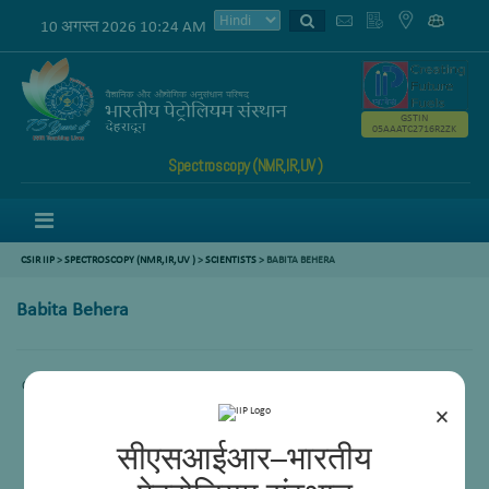
10 अगस्त 2026 10:24 AM
GSTIN
05AAATC2716R2ZK
Spectroscopy (NMR,IR,UV )
Menu
CSIR IIP
>
SPECTROSCOPY (NMR,IR,UV )
>
SCIENTISTS
>
BABITA BEHERA
Babita Behera
Content not available.
×
सीएसआईआर–भारतीय