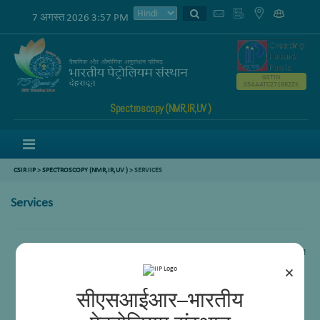
7 अगस्त 2026 3:57 PM
GSTIN
05AAATC2716R2ZK
Spectroscopy (NMR,IR,UV )
Menu
CSIR IIP
>
SPECTROSCOPY (NMR,IR,UV )
>
SERVICES
Services
Oil Characterization through Standard methods like ASTM 1840, ASTM
D5292
×
Routine testing facility by FTNMR, FTIR, UV-Vis
Research support on methodical analysis
सीएसआईआर–भारतीय