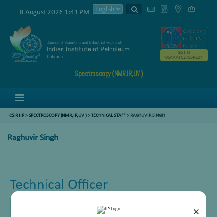
8 August 2026 1:41 PM
GSTIN
05AAATC2716R2ZK
Spectroscopy (NMR,IR,UV )
Menu
CSIR IIP
>
SPECTROSCOPY (NMR,IR,UV )
>
TECHNICAL STAFF
>
RAGHUVIR SINGH
Raghuvir Singh
Technical Officer
×