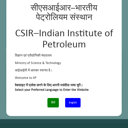
सीएसआईआर–भारतीय
पेट्रोलियम संस्थान
CSIR–Indian Institute of
Petroleum
विज्ञान एवं प्रौद्योगिकी मंत्रालय
B Sc
2003, M D S University, Ajmer
Ministry of Science & Technology
M Sc
2005, M G S University ,Bikaner
आईआईपी में आपका स्वागत है।
Welcome to IIP
E Mail
raghuvir@iip.res.in
वेबसाइट में प्रवेश करने के लिए अपनी पसंदीदा भाषा चुनें।
Select your Preferred Language to Enter the Website
Telephone No.
+91 – 1352525910
Cell No.
+91 – 8954674158
हिंदी
English