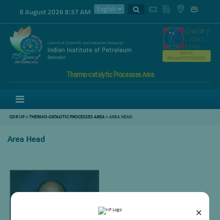
8 August 2026 8:37 AM
GSTIN
05AAATC2716R2ZK
Thermo-catalytic Processes Area
Menu
CSIR IIP
>
THERMO-CATALYTIC PROCESSES AREA
>
AREA HEAD
Area Head
×