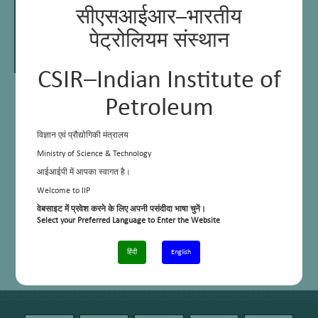
सीएसआईआर–भारतीय
पेट्रोलियम संस्थान
CSIR–Indian Institute of
Dr. Thallada Bhaskar
Petroleum
Chief Scientist & Professor
Academy of Scientific & Innovative Research
(AcSIR)
विज्ञान एवं प्रौद्योगिकी मंत्रालय
Head of Area
E Mail:
tbhaskar@iip.res.in
Ministry of Science & Technology
Phone:
+91 -135 – 2525 820
आईआईपी में आपका स्वागत है।
Google Scholar
link:
https://scholar.google.co.in/citations?
Welcome to IIP
user=wh5NdbkAAAAJ&hl=en
Webpage
वेबसाइट में प्रवेश करने के लिए अपनी पसंदीदा भाषा चुनें।
link:
http://thalladabhaskar.weebly.com/
Select your Preferred Language to Enter the Website
ORCID iD:
https://orcid.org/0000-0002-6390-
3296
Research
हिंदी
English
gate:
https://www.researchgate.net/profile/Thallada_Bhaskar