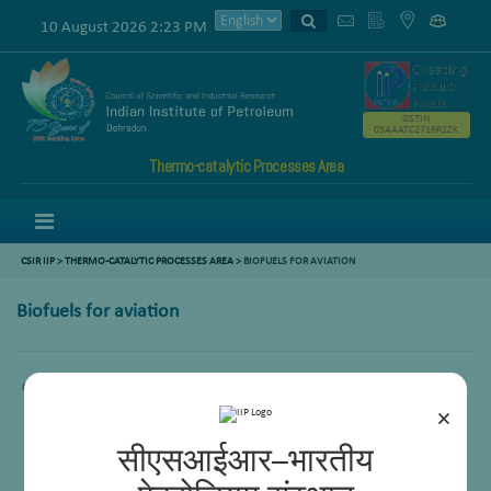
10 August 2026 2:23 PM
GSTIN
05AAATC2716R2ZK
Thermo-catalytic Processes Area
Menu
CSIR IIP
>
THERMO-CATALYTIC PROCESSES AREA
>
BIOFUELS FOR AVIATION
Biofuels for aviation
Comming Soon.
×
सीएसआईआर–भारतीय