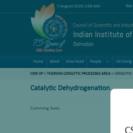
7 August 2026 2:09 AM
Skip
Home
About
Area Head
People
On Going 
CSIR IIP
>
THERMO-CATALYTIC PROCESSES AREA
>
CATALYTI
Catalytic Dehydrogenation
Comming Soon.
C