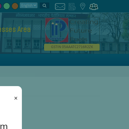
esses Area
GSTIN 05AAATC2716R2ZK
×
um