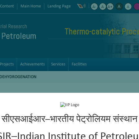
 Content
Main Home
Landing Page
Thermo-catalytic Proc
Projects
Achievements
Services
Facilities
C DEHYDROGENATION
सीएसआईआर–भारतीय पेट्रोलियम संस्थान
SIR–Indian Institute of Petrole