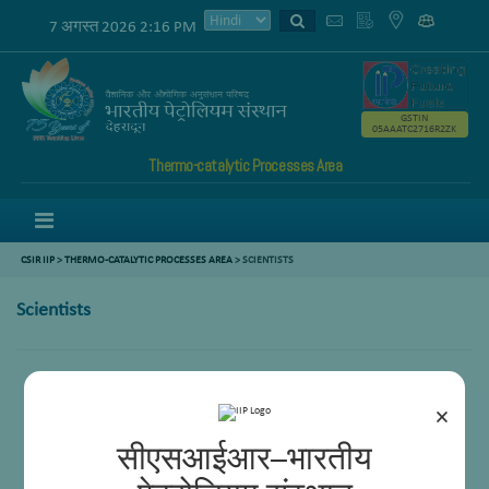
7 अगस्त 2026 2:16 PM
GSTIN
05AAATC2716R2ZK
Thermo-catalytic Processes Area
Menu
CSIR IIP
>
THERMO-CATALYTIC PROCESSES AREA
>
SCIENTISTS
Scientists
डॉ थलड़ा भास्कर
×
सीएसआईआर–भारतीय