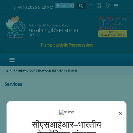
9 अगस्त 2026 5:29 PM
GSTIN
05AAATC2716R2ZK
Thermo-catalytic Processes Area
Menu
CSIR IIP
>
THERMO-CATALYTIC PROCESSES AREA
>
SERVICES
Services
कार्बनिक पदार्थों का टीजी-डीटीजी
कार्बनिक पदार्थों के पीई-जीसी/एमएस
×
बायोमास का संरचना विश्लेषण
जैव तेलों का जीसी-एमएस
सीएसआईआर–भारतीय
बेट एसए विश्लेषण
तापमान क्रमादेशित विश्लेषण