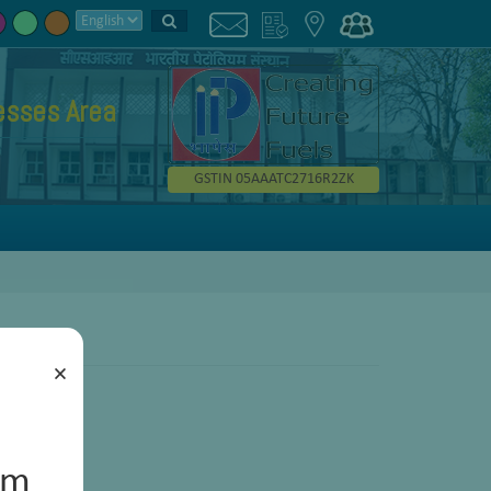
esses Area
GSTIN 05AAATC2716R2ZK
×
um