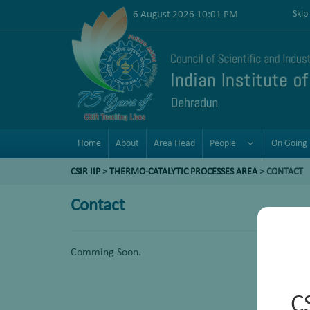
6 August 2026 10:01 PM
Skip
Home
About
Area Head
People
On Going 
CSIR IIP
>
THERMO-CATALYTIC PROCESSES AREA
>
CONTACT
Contact
Comming Soon.
C