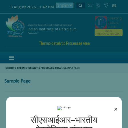
8 August 2026 11:42 PM
GSTIN
05AAATC2716R2ZK
Thermo-catalytic Processes Area
Menu
CSIR IIP
>
THERMO-CATALYTIC PROCESSES AREA
>
SAMPLE PAGE
Sample Page
×
सीएसआईआर–भारतीय