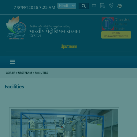
7 अगस्त 2026 7:25 AM
GSTIN
05AAATC2716R2ZK
Upstream
Menu
CSIR IIP
>
UPSTREAM
> FACILITIES
Facilities