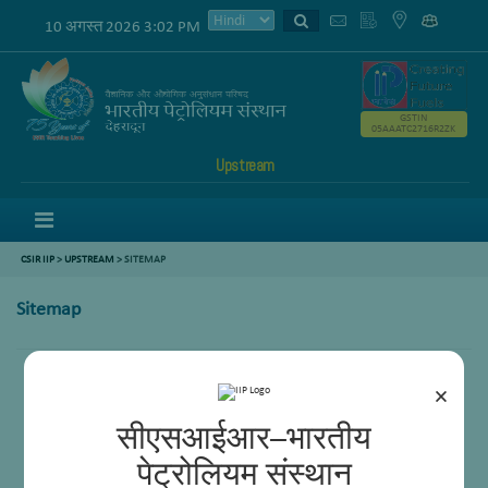
10 अगस्त 2026 3:02 PM
GSTIN
05AAATC2716R2ZK
Upstream
Menu
CSIR IIP
>
UPSTREAM
> SITEMAP
Sitemap
×
सीएसआईआर–भारतीय
पेट्रोलियम संस्थान