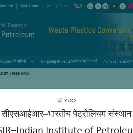
 Content
Main Home
Landing Page
Waste Plastics Conversion
People/कर्मचारियों
On-going Projects/जारी परियोजनाओं
Achievements/उपलब
LOGY
> FEEDBACK
सीएसआईआर–भारतीय पेट्रोलियम संस्थान
SIR–Indian Institute of Petrole