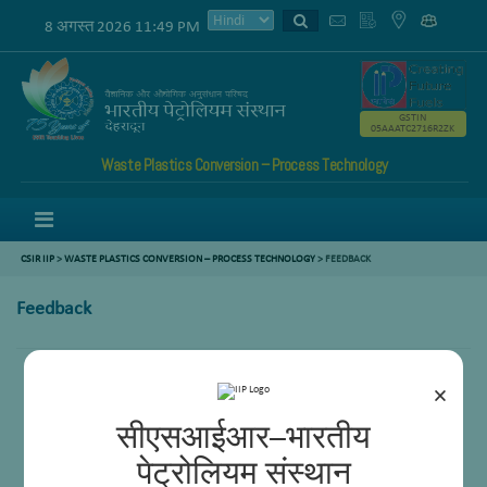
8 अगस्त 2026 11:49 PM
GSTIN
05AAATC2716R2ZK
Waste Plastics Conversion – Process Technology
Menu
CSIR IIP
>
WASTE PLASTICS CONVERSION – PROCESS TECHNOLOGY
> FEEDBACK
Feedback
×
सीएसआईआर–भारतीय
पेट्रोलियम संस्थान