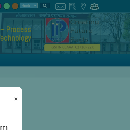
 – Process
Technology
GSTIN 05AAATC2716R2ZK
×
um