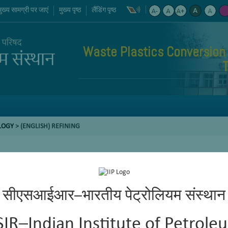
मुख्य सामग्री पर जाएं
मुख्य पृष्ठ
लैंडिंग पृष्ठ
Waste Plastics Conversion
LOGY
> (ENGLISH) REFINING
सीएसआईआर–भारतीय पेट्रोलियम संस्थान
SIR–Indian Institute of Petrole