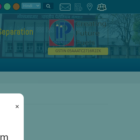
Separation
GSTIN 05AAATC2716R2ZK
×
um