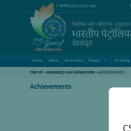
7 अगस्त 2026 6:17 PM
Home
About
Area Head
People
On Going 
CSIR IIP
>
ADVANCED GAS SEPARATION
>
ACHIEVEMENTS
Achievements
C