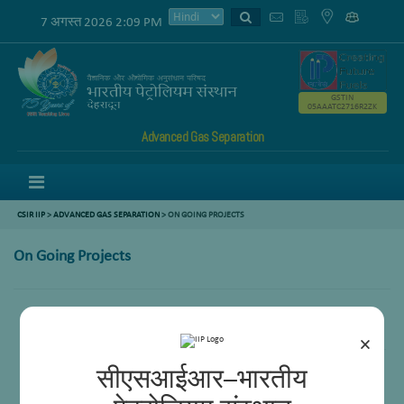
7 अगस्त 2026 2:09 PM
GSTIN
05AAATC2716R2ZK
Advanced Gas Separation
Menu
CSIR IIP
>
ADVANCED GAS SEPARATION
>
ON GOING PROJECTS
On Going Projects
H2 production from H2S using thermo-chemical Sulfur Iodine cycle
×
Development of advanced solvent system for CO2 Capture
सीएसआईआर–भारतीय