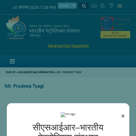
10 अगस्त 2026 7:28 PM
GSTIN
05AAATC2716R2ZK
Advanced Gas Separation
Menu
CSIR IIP
>
ADVANCED GAS SEPARATION
>
MR. PRADEEP TYAGI
Mr. Pradeep Tyagi
×
सीएसआईआर–भारतीय