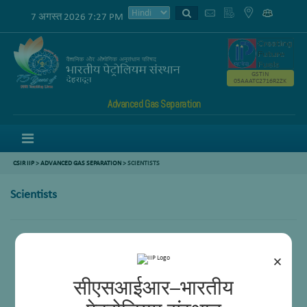
7 अगस्त 2026 7:27 PM
GSTIN
05AAATC2716R2ZK
Advanced Gas Separation
Menu
CSIR IIP
>
ADVANCED GAS SEPARATION
>
SCIENTISTS
Scientists
Dr. Subham Paul
Dr. Ankush B. Bindwal
×
सीएसआईआर–भारतीय