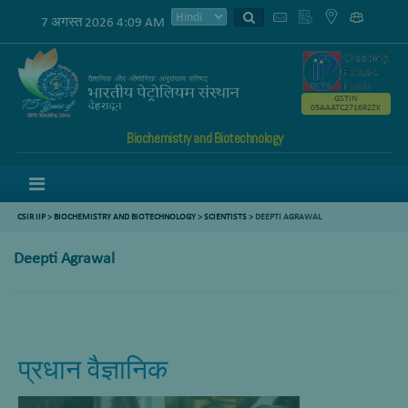
7 अगस्त 2026 4:09 AM
GSTIN
05AAATC2716R2ZK
Biochemistry and Biotechnology
Menu
CSIR IIP
>
BIOCHEMISTRY AND BIOTECHNOLOGY
>
SCIENTISTS
>
DEEPTI AGRAWAL
Deepti Agrawal
प्रधान वैज्ञानिक