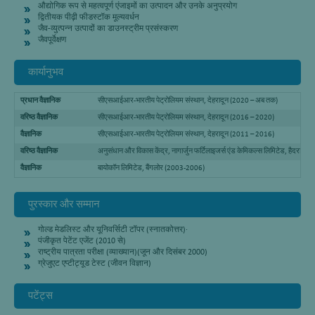
औद्योगिक रूप से महत्वपूर्ण एंजाइमों का उत्पादन और उनके अनुप्रयोग
द्वितीयक पीढ़ी फीडस्टॉक मूल्यवर्धन
जैव-व्युत्पन्न उत्पादों का डाउनस्ट्रीम प्रसंस्करण
जैवपूर्वेक्षण
कार्यानुभव
प्रधान वैज्ञानिक
सीएसआईआर-भारतीय पेट्रोलियम संस्थान
,
देहरादून (
2020 –
अब तक)
वरिष्ठ वैज्ञानिक
सीएसआईआर-भारतीय पेट्रोलियम संस्थान, देहरादून (2016 – 2020)
वैज्ञानिक
सीएसआईआर-भारतीय पेट्रोलियम संस्थान, देहरादून (2011 – 2016)
वरिष्ठ वैज्ञानिक
अनुसंधान और विकास केंद्र, नागार्जुन फर्टिलाइजर्स एंड केमिकल्स लिमिटेड, हैदराब
वैज्ञानिक
बायोकॉन लिमिटेड, बैंगलोर (2003-2006)
पुरस्कार और सम्मान
गोल्ड मेडलिस्ट और यूनिवर्सिटी टॉपर (स्नातकोत्तर)·
पंजीकृत पेटेंट एजेंट (2010 से)
राष्ट्रीय पात्रता परीक्षा (व्याख्यान)(जून और दिसंबर 2000)
ग्रेजुएट एप्टीट्यूड टेस्ट (जीवन विज्ञान)
पटेंट्स