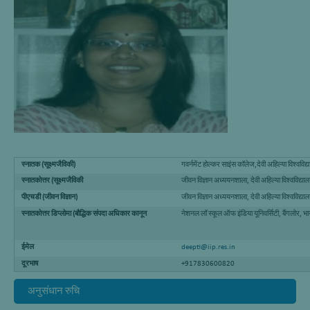
स्नातक (सूक्ष्मजैविकी)
गवर्नमेंट होल्कर साइंस कॉलेज,देवी अहिल्या विश्वविद्
स्नातकोत्तर (सूक्ष्मजैविकी
जीवन विज्ञान अध्ययनशाला, देवी अहिल्या विश्वविद्याल
पीएचडी (जीवन विज्ञान)
जीवन विज्ञान अध्ययनशाला, देवी अहिल्या विश्वविद्याल
स्नातकोत्तर डिप्लोमा (बौद्धिक संपदा अधिकार कानून
नेशनल लॉ स्कूल ऑफ इंडिया यूनिवर्सिटी, बैंगलोर, भ
ईमेल
deepti@iip.res.in
दूरभाष
+917830600820
अनुसंधान रुचि