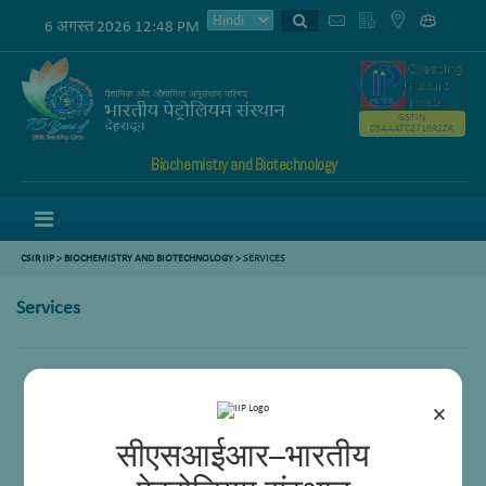
6 अगस्त 2026 12:48 PM
GSTIN
05AAATC2716R2ZK
Biochemistry and Biotechnology
Menu
CSIR IIP
>
BIOCHEMISTRY AND BIOTECHNOLOGY
>
SERVICES
Services
एएसटीएम-डी5864 . के अनुसार तरल नमूनों का बायोडिग्रेडेबिलिटी परीक्षण
चीनी, एसिड और अल्कोहल के आकलन के लिए तरल नमूनों का एचपीएलसी विश्लेषण
×
37 FAME घटकों के लिए GC-FID विश्लेषण
जैव ऊर्जा और जैव प्रौद्योगिकी/जैव सूचना विज्ञान के क्षेत्र में कौशल विकास कार्यक्रम
सीएसआईआर–भारतीय