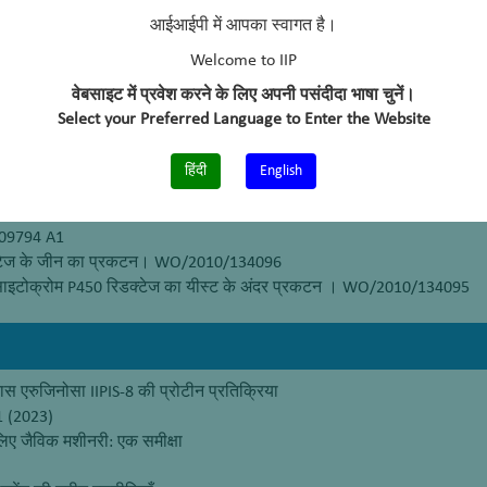
ेहरादून (2016 – 2020)
आईआईपी में आपका स्वागत है।
ेहरादून (2011 – 2016)
Welcome to IIP
राबाद (2011-2011)
वेबसाइट में प्रवेश करने के लिए अपनी पसंदीदा भाषा चुनें।
Select your Preferred Language to Enter the Website
हिंदी
English
109794 A1
डक्टेज के जीन का प्रकटन। WO/2010/134096
साइटोक्रोम P450 रिडक्टेज का यीस्ट के अंदर प्रकटन । WO/2010/134095
ास एरुजिनोसा IIPIS-8 की प्रोटीन प्रतिक्रिया
1 (2023)
लिए जैविक मशीनरी: एक समीक्षा