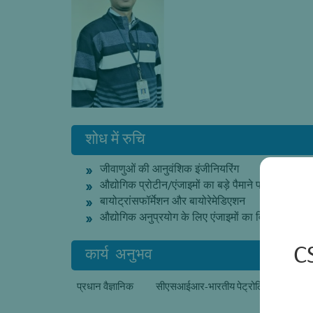
शोध में रुचि
जीवाणुओं की आनुवंशिक इंजीनियरिंग
औद्योगिक प्रोटीन/एंजाइमों का बड़े पैमाने पर उत्पादन औ
बायोट्रांसफॉर्मेशन और बायोरेमेडिएशन
औद्योगिक अनुप्रयोग के लिए एंजाइमों का विकास
C
कार्य अनुभव
प्रधान वैज्ञानिक
सीएसआईआर-भारतीय पेट्रोलियम संस्थान, 