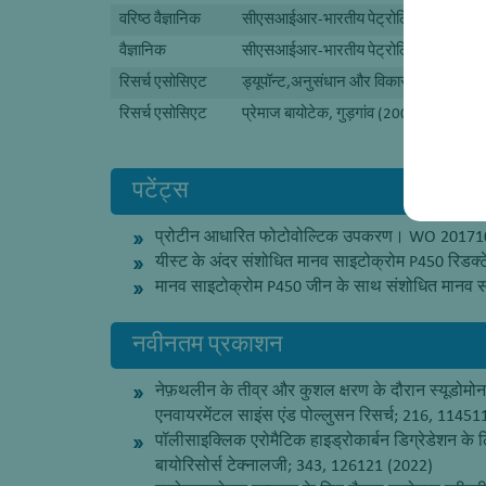
वरिष्ठ वैज्ञानिक
सीएसआईआर-भारतीय पेट्रोलियम संस्थान, द
वैज्ञानिक
सीएसआईआर-भारतीय पेट्रोलियम संस्थान, द
रिसर्च एसोसिएट
ड्यूपॉन्ट,अनुसंधान और विकास केंद्र, हैद
रिसर्च एसोसिएट
प्रेमाज बायोटेक, गुड़गांव (2007-2011)
पटेंट्स
प्रोटीन आधारित फोटोवोल्टिक उपकरण। WO 2017
यीस्ट के अंदर संशोधित मानव साइटोक्रोम P450 रि
मानव साइटोक्रोम P450 जीन के साथ संशोधित मानव 
नवीनतम प्रकाशन
नेफ़थलीन के तीव्र और कुशल क्षरण के दौरान स्यूडोमोन
एनवायरमेंटल साइंस एंड पोल्लुसन रिसर्च; 216, 11451
पॉलीसाइक्लिक एरोमैटिक हाइड्रोकार्बन डिग्रेडेशन के 
बायोरिसोर्स टेक्नालजी; 343, 126121 (2022)