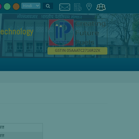
technology
GSTIN 05AAATC2716R2ZK
ारत
ारत