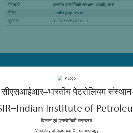
पीएचडी
भारतीय प्रौद्योगिकी संस्थान, रुड़की,भारत
ईमेल
sunilkr@iip.res.in
दूरभाष
0135 2525763/813
र शुद्धिकरण
सीएसआईआर–भारतीय पेट्रोलियम संस्थान
SIR–Indian Institute of Petrole
विज्ञान एवं प्रौद्योगिकी मंत्रालय
देहरादून (2020 – अब तक)
Ministry of Science & Technology