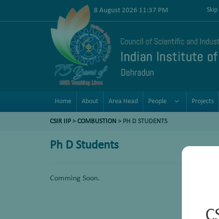
8 August 2026 11:37 PM
Skip
Home
About
Area Head
People
Projects
CSIR IIP
>
COMBUSTION
>
PH D STUDENTS
Ph D Students
Comming Soon.
C