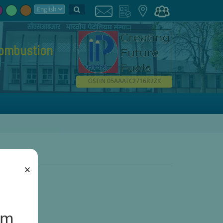
ombustion
GSTIN 05AAATC2716R2ZK
×
um