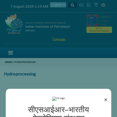
7 August 2026 1:19 AM
GSTIN
05AAATC2716R2ZK
Corrosion
Menu
HOME
>
HYDROPROCESSING
Hydroprocessing
Comming Soon.
×
सीएसआईआर–भारतीय