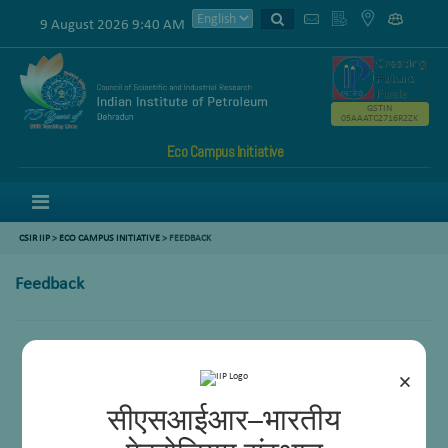
9 August 2026 9:40 AM
GSTIN
05AAATC2716R2ZK
Eco Campus Initiative
Menu
CSIR IIP
>
ECO CAMPUS INITIATIVE
> FEEDBACK
Feedback
×
सीएसआईआर–भारतीय