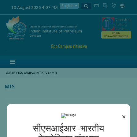
10 August 2026 4:07 PM
GSTIN
05AAATC2716R2ZK
Eco Campus Initiative
Menu
CSIR IIP
>
ECO CAMPUS INITIATIVE
> MTS
MTS
Ram Pal
Rajbeer Singh Negi
×
सीएसआईआर–भारतीय