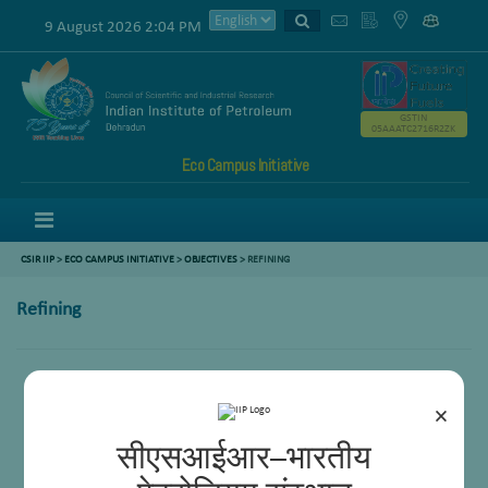
9 August 2026 2:04 PM
GSTIN
05AAATC2716R2ZK
Eco Campus Initiative
Menu
CSIR IIP
>
ECO CAMPUS INITIATIVE
>
OBJECTIVES
> REFINING
Refining
×
सीएसआईआर–भारतीय