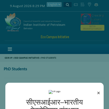
9 August 2026 8:29 PM
GSTIN
05AAATC2716R2ZK
Eco Campus Initiative
Menu
CSIR IIP
>
ECO CAMPUS INITIATIVE
> PHD STUDENTS
PhD Students
×
सीएसआईआर–भारतीय