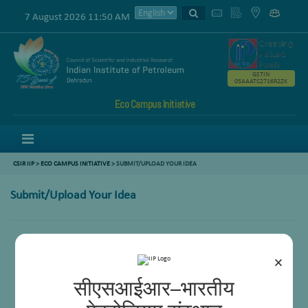
7 August 2026 11:50 AM
GSTIN
05AAATC2716R2ZK
Eco Campus Initiative
Menu
CSIR IIP
>
ECO CAMPUS INITIATIVE
> SUBMIT/UPLOAD YOUR IDEA
Submit/Upload Your Idea
×
सीएसआईआर–भारतीय