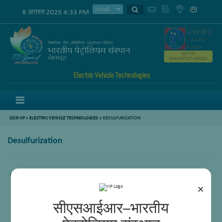
8 अगस्त 2026 4:33 PM
GSTIN
05AAATC2716R2ZK
Electric Vehicle Technologies
Menu
CSIR IIP
>
ELECTRIC VEHICLE TECHNOLOGIES
>
DESULFURIZATION
Desulfurization
Comming Soon.
×
सीएसआईआर–भारतीय