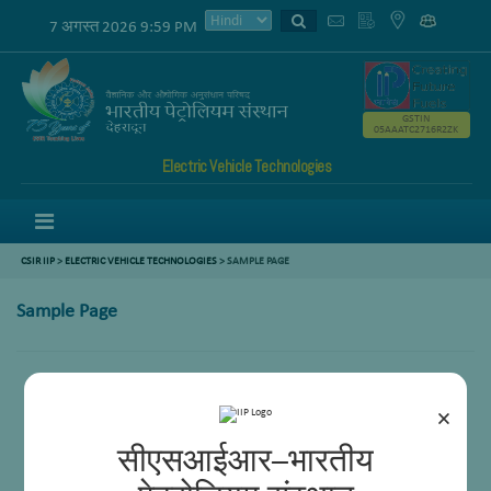
7 अगस्त 2026 9:59 PM
GSTIN
05AAATC2716R2ZK
Electric Vehicle Technologies
Menu
CSIR IIP
>
ELECTRIC VEHICLE TECHNOLOGIES
>
SAMPLE PAGE
Sample Page
×
सीएसआईआर–भारतीय