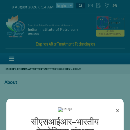
8 August 2026 6:14 AM
GSTIN
05AAATC2716R2ZK
Engines After Treatment Technologies
Menu
CSIR IIP
>
ENGINES AFTER TREATMENT TECHNOLOGIES
>
ABOUT
About
×
सीएसआईआर–भारतीय