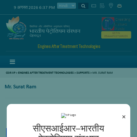
9 अगस्त 2026 6:37 PM
GSTIN
05AAATC2716R2ZK
Engines After Treatment Technologies
Menu
CSIR IIP
>
ENGINES AFTER TREATMENT TECHNOLOGIES
>
SUPPORTS
>
MR. SURAT RAM
Mr. Surat Ram
×
Lab Assistant
सीएसआईआर–भारतीय