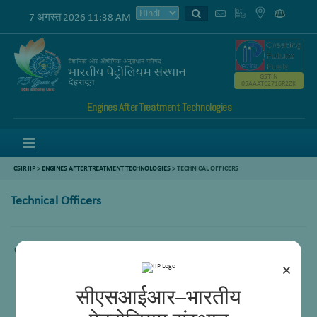
7 अगस्त 2026 11:38 AM
GSTIN
05AAATC2716R2ZK
Engines After Treatment Technologies
Menu
CSIR IIP
>
ENGINES AFTER TREATMENT TECHNOLOGIES
>
TECHNICAL OFFICERS
Technical Officers
Content not available.
×
सीएसआईआर–भारतीय