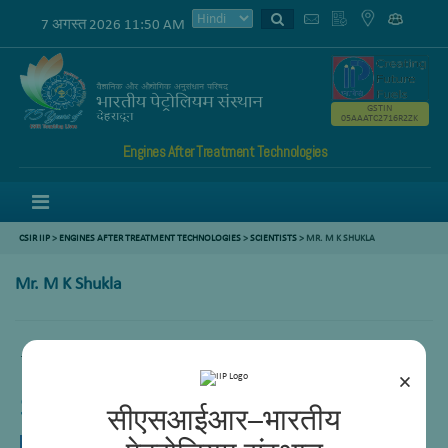
7 अगस्त 2026 11:50 AM
GSTIN
05AAATC2716R2ZK
Engines After Treatment Technologies
Menu
CSIR IIP
>
ENGINES AFTER TREATMENT TECHNOLOGIES
>
SCIENTISTS
>
MR. M K SHUKLA
Mr. M K Shukla
.scientist-detail table tr td.edu-data {width:130px;}
×
Senoir Scientist
सीएसआईआर–भारतीय