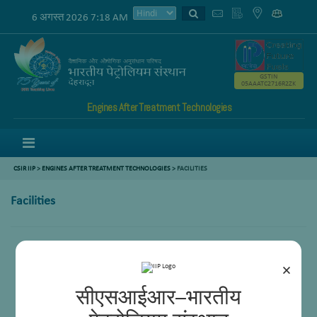
6 अगस्त 2026 7:18 AM
GSTIN
05AAATC2716R2ZK
Engines After Treatment Technologies
Menu
CSIR IIP
>
ENGINES AFTER TREATMENT TECHNOLOGIES
>
FACILITIES
Facilities
×
सीएसआईआर–भारतीय