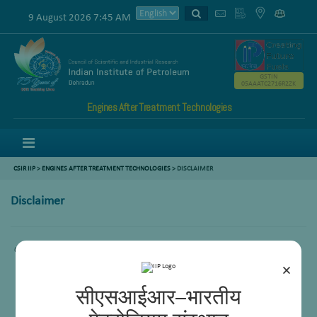
9 August 2026 7:45 AM
GSTIN
05AAATC2716R2ZK
Engines After Treatment Technologies
Menu
CSIR IIP
>
ENGINES AFTER TREATMENT TECHNOLOGIES
>
DISCLAIMER
Disclaimer
Comming Soon.
×
सीएसआईआर–भारतीय