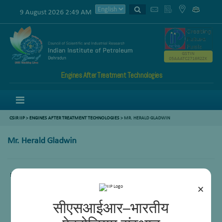
9 August 2026 2:49 AM
GSTIN
05AAATC2716R2ZK
Engines After Treatment Technologies
Menu
CSIR IIP
>
ENGINES AFTER TREATMENT TECHNOLOGIES
>
MR. HERALD GLADWIN
Mr. Herald Gladwin
Mr. Herald Gladwin, Lab Atd (2)
×
सीएसआईआर–भारतीय