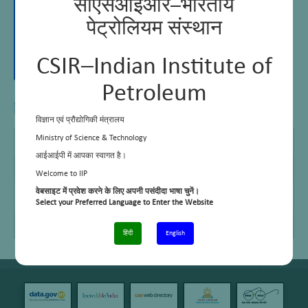
सीएसआईआर–भारतीय
पेट्रोलियम संस्थान
CSIR–Indian Institute of
Petroleum
विज्ञान एवं प्रौद्योगिकी मंत्रालय
I T I
–
Ministry of Science & Technology
आईआईपी में आपका स्वागत है।
E Mail
–
Welcome to IIP
Telephone No.
+91 – 135 2525939
वेबसाइट में प्रवेश करने के लिए अपनी पसंदीदा भाषा चुनें।
Select your Preferred Language to Enter the Website
Cell No.
+91 – 9456173302
हिंदी
English