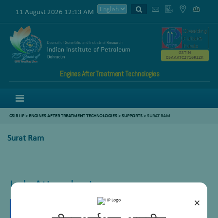
11 August 2026 12:13 AM
GSTIN
05AAATC2716R2ZK
Engines After Treatment Technologies
Menu
CSIR IIP
>
ENGINES AFTER TREATMENT TECHNOLOGIES
>
SUPPORTS
>
SURAT RAM
Surat Ram
Lab Attendant
×