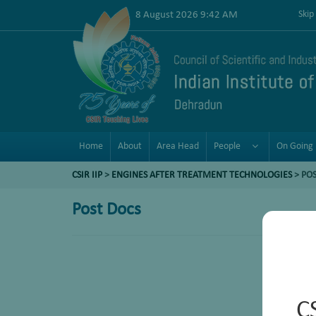
8 August 2026 9:42 AM
Skip
Home
About
Area Head
People
On Going 
CSIR IIP
>
ENGINES AFTER TREATMENT TECHNOLOGIES
>
POS
Post Docs
C