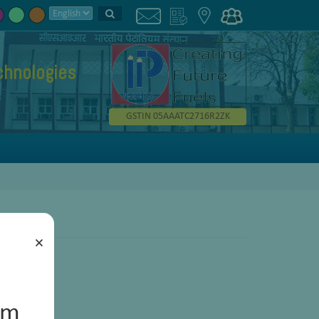
chnologies
GSTIN 05AAATC2716R2ZK
×
um